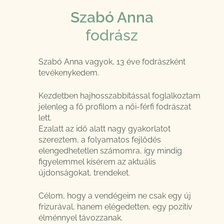
Szabó Anna
fodrász
Szabó Anna vagyok, 13 éve fodrászként
tevékenykedem.
Kezdetben hajhosszabbítással foglalkoztam
jelenleg a fő profilom a női-férfi fodrászat
lett.
Ezalatt az idő alatt nagy gyakorlatot
szereztem, a folyamatos fejlődés
elengedhetetlen számomra, így mindig
figyelemmel kísérem az aktuális
újdonságokat, trendeket.
Célom, hogy a vendégeim ne csak egy új
frizurával, hanem elégedetten, egy pozitív
élménnyel távozzanak.