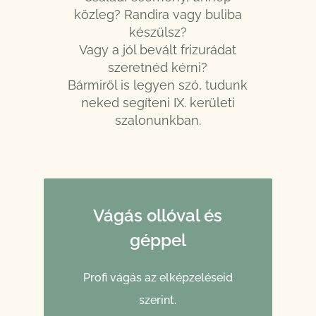
közleg? Randira vagy buliba
készülsz?
Vagy a jól bevált frizurádat
szeretnéd kérni?
Bármiről is legyen szó, tudunk
neked segíteni IX. kerületi
szalonunkban.
Vágás ollóval és
géppel
Profi vágás az elképzeléseid
szerint.