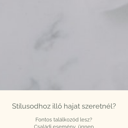
Stílusodhoz illő hajat szeretnél?
Fontos találkozód lesz?
Családi esemény, ünnep