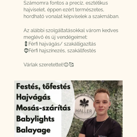
Számomra fontos a precíz, esztétikus
hajviselet, éppen ezért természetes,
hordható vonalat képviselek a szakmában.
Az alábbi szolgáltatásokkal várom kedves
meglévő és új vendégeimet:
💈
Férfi hajvágás/ szakálligazítás
🧔Férfi hajszínezés, szakállfestés
Várlak szeretettel!😊🥰