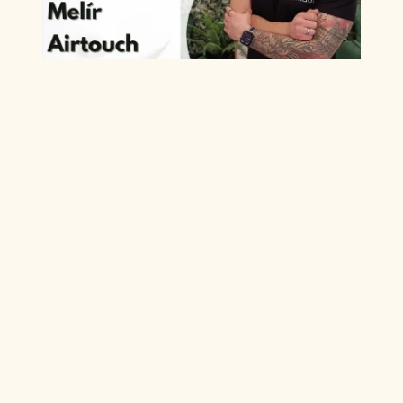
Wéber Dániel
mesterfodrász
Wéber Dániel vagyok, mesterfodrász.
Engem a fodrász szakma egy akkor még
létező szubkultúra révén érintett meg
először. Már 14 éves koromban elkezdtem
kísérletezni magamon, különböző
festékekkel, hol ollóval, hol borotvapenge